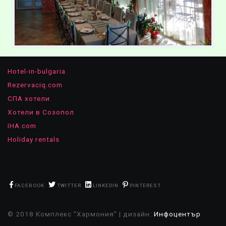
Hotel-in-bulgaria
Rezervaciq.com
СПА хотели
Хотели в Созопол
IHA.com
Holiday rentals
FACEBOOK
TWITTER
LINKEDIN
PINTEREST
© 2018 Комплекс "Хармония" | дизайн:
Инфоцентър