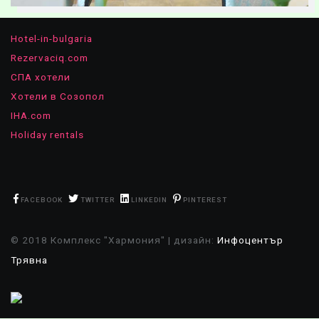
Hotel-in-bulgaria
Rezervaciq.com
СПА хотели
Хотели в Созопол
IHA.com
Holiday rentals
FACEBOOK
TWITTER
LINKEDIN
PINTEREST
© 2018 Комплекс "Хармония" | дизайн:
Инфоцентър
Трявна