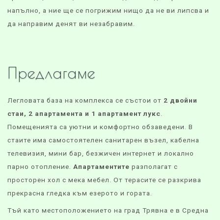
напълно, а ние ще се погрижим нищо да не ви липсва и
да направим денят ви незабравим.
Предлагаме
Легловата база на комплекса се състои от
2 двойни
стаи, 2 апартамента и 1 апартамент лукс
.
Помещенията са уютни и комфортно обзаведени. В
стаите има самостоятелен санитарен възел, кабелна
телевизия, мини бар, безжичен интернет и локално
парно отопление.
Апартаментите
разполагат с
просторен хол с мека мебел. От терасите се разкрива
прекрасна гледка към езерото и гората.
Тъй като местоположението на град Трявна е в Средна