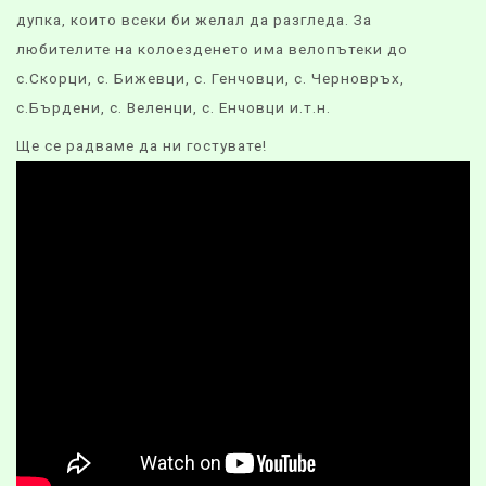
дупка, които всеки би желал да разгледа. За
любителите на колоезденето има велопътеки до
с.Скорци, с. Бижевци, с. Генчовци, с. Черновръх,
с.Бърдени, с. Веленци, с. Енчовци и.т.н.
Ще се радваме да ни гостувате!