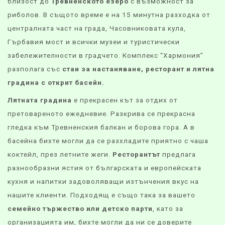
близост до
Тревненското езеро
с възможност за
риболов. В същото време е на 15 минутна разходка от
централната част на града, Часовниковата кула,
Гърбавия мост и всички музеи и туристически
забележителности в градчето. Комплекс “Хармония”
разполага със
стаи за настаняване, ресторант и лятна
градина с открит басейн.
Лятната градина
е прекрасен кът за отдих от
претовареното ежедневие. Разкрива се прекрасна
гледка към Тревненския балкан и борова гора. А в
басейна бихте могли да се разхладите приятно с чаша
коктейл, през летните жеги.
Ресторантът
предлага
разнообразни ястия от българската и европейската
кухня и напитки задоволяващи изтънчения вкус на
нашите клиенти. Подходящ е също така за вашето
семейно тържество или детско парти
, като за
организацията им, бихте могли да ни се доверите