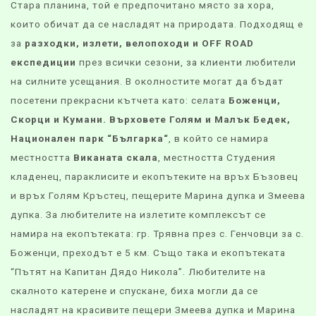
Стара планина, той е предпочитано място за хора,
които обичат да се насладят на природата. Подходящ е
за
разходки, излети, велопоходи и OFF ROAD
експедиции
през всички сезони, за клиенти любители
на силните усещания. В околностите могат да бъдат
посетени прекрасни кътчета като: селата
Боженци,
Скорци и Кумани. Върховете Голям и Малък Бедек,
Национален парк “Българка“
, в който се намира
местността
Виканата скала
, местността Студения
кладенец, параклисите и екопътеките на връх Бъзовец
и връх Голям Кръстец, пещерите Марина дупка и Змеева
дупка. За любителите на излетите комплексът се
намира на екопътеката: гр. Трявна през с. Генчовци за с.
Боженци, преходът е 5 км. Също така и екопътеката
“Пътят на Капитан Дядо Никола”. Любителите на
скалното катерене и спускане, биха могли да се
насладят на красивите пещери Змеева дупка и Марина